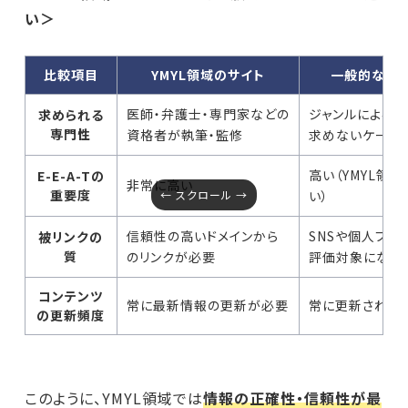
い＞
比較項目
YMYL領域のサイト
一般的な情
医師・弁護士・専門家などの
ジャンルによる
求められる
専門性
資格者が執筆・監修
求めないケース
高い（YMYL領
E-E-A-Tの
非常に高い
重要度
い）
信頼性の高いドメインから
SNSや個人ブロ
被リンクの
質
のリンクが必要
評価対象になる
コンテンツ
常に最新情報の更新が必要
常に更新されて
の更新頻度
このように、YMYL領域では
情報の正確性・信頼性が最