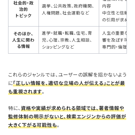
社会的・政
選挙、公共政策、政府機関、
内容
治的
人権問題、社会運動など
中立性と信頼で
トピック
の引用が求めら
進学・就職・転職、住宅、育
人生の重要な意
そのほか、
人生に関わ
児、心理、宗教、人生相談、
響を及ぼす可能
る情報
ショッピングなど
専門的・倫理的
これらのジャンルでは、ユーザーの誤解を招かないよう
に
「正しい情報を、適切な立場の人が伝える」ことが最
も重視されます
。
特に、
資格や実績が求められる領域では、著者情報や
監修体制の明示がないと、検索エンジンからの評価が
大きく下がる可能性も
。