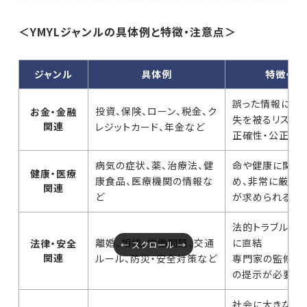
＜YMYLジャンルの具体例と特徴・注意点＞
ジャンル
具体例
特徴・注
誤った情報によ
投資、保険、ローン、税金、ク
お金・金融
失を被るリスク
関連
レジットカード、年金など
正確性・公正性
病気の症状、薬、治療法、健
命や健康に関わ
健康・医療
康食品、医療機関の情報な
め、非常に厳しいE
関連
ど
が求められる
法的トラブルや
離婚、相続、労働問題、交通
に直結
法律・安全
関連
ルール、防災・安全対策など
専門家の監修や
の提示が必要
社会に大きな影