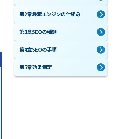
ま
第2章
検索エンジンの仕組み
第3章
SEOの種類
第4章
SEOの手順
第5章
効果測定