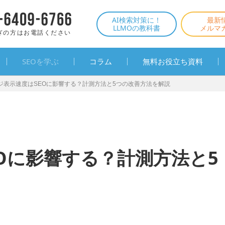
AI検索対策に！
最新
LLMOの教科書
メルマ
ぎの方はお電話ください
SEOを学ぶ
コラム
無料お役立ち資料
ジ表示速度はSEOに影響する？計測方法と5つの改善方法を解説
Oに影響する？計測方法と5