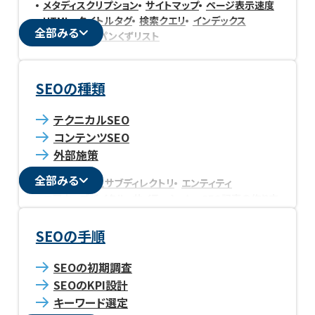
メタディスクリプション
サイトマップ
ページ表示速度
HTML
タイトルタグ
検索クエリ
インデックス
全部みる
クローラー
パンくずリスト
SEOの種類
テクニカルSEO
コンテンツSEO
外部施策
全部みる
サブドメインとサブディレクトリ
エンティティ
コアウェブバイタル
サイテーション
SEO記事の作り方
検索ボリューム
ディレクトリ
リダイレクト
ペルソナ
指名検索
noindex
nofollow
HTTPS
被リンク
SEOの手順
重複コンテンツ
CMS
canonical
URLパラメータ
URL正規化
alt属性
robot.txt
クリック率
SEOの初期調査
コンバージョン
Googleサーチコンソール
SEOのKPI設計
アンカーテキスト
キーワード選定