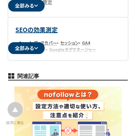
SEO方針策定
全部みる
SEOの競合調査
ディレクトリマップ
コンバージョン改善
カスタマージャーニーマップ
おすすめSEO会社
SEOの外注
SEOの内製化
CTA
SEOの効果測定
Googleディスカバー
セッション
GA4
全部みる
ドメインパワー
Googleタグマネージャー
関連記事
目次に戻る