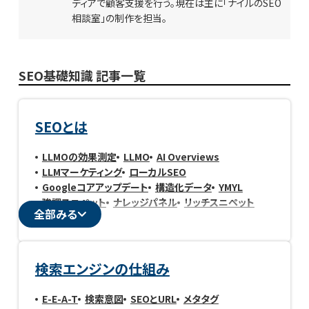
ディアで顧客支援を行う。現在は主に「ナイルの
SEO
相談室」の制作を担当。
SEO基礎知識 記事一覧
SEOとは
LLMOの効果測定
LLMO
AI Overviews
LLMマーケティング
ローカルSEO
Googleコアアップデート
構造化データ
YMYL
強調スニペット
ナレッジパネル
リッチスニペット
全部みる
内部リンク
検索エンジンの仕組み
E-E-A-T
検索意図
SEOとURL
メタタグ