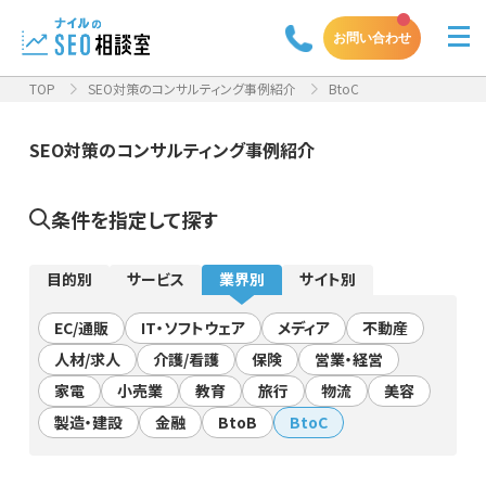
お問い合わせ
TOP
SEO対策のコンサルティング事例紹介
BtoC
SEO対策のコンサルティング事例紹介
条件を指定して探す
目的別
サービス
業界別
サイト別
EC/通販
IT・ソフトウェア
メディア
不動産
人材/求人
介護/看護
保険
営業・経営
家電
小売業
教育
旅行
物流
美容
製造・建設
金融
BtoB
BtoC