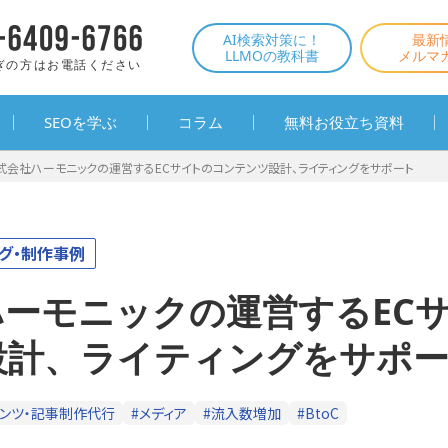
AI検索対策に！
最新
LLMOの教科書
メルマ
ぎの方はお電話ください
SEOを学ぶ
コラム
無料お役立ち資料
式会社ハーモニックの運営するECサイトのコンテンツ設計、ライティングをサポート
グ・制作事例
ハーモニックの運営するEC
設計、ライティングをサポ
テンツ・記事制作代行
#メディア
#流入数増加
#BtoC