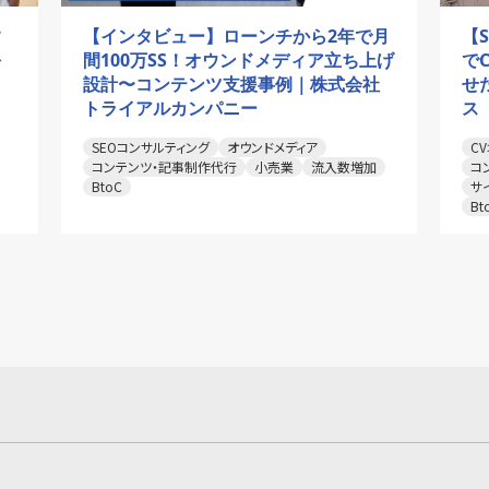
す
【インタビュー】ローンチから2年で月
【
を
間100万SS！オウンドメディア立ち上げ
で
設計〜コンテンツ支援事例｜株式会社
せ
トライアルカンパニー
ス
SEOコンサルティング
オウンドメディア
C
コンテンツ・記事制作代行
小売業
流入数増加
コ
BtoC
サ
Bt