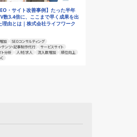
SEO・サイト改善事例】たった半年
CV数3.4倍に、ここまで早く成果を出
た理由とは｜株式会社ライフワーク
V増加
SEOコンサルティング
ンテンツ・記事制作代行
サービスサイト
イト分析
人材/求人
流入数増加
順位向上
oC