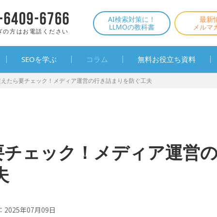
AI検索対策に！
最新
LLMOの教科書
メルマ
ぎの方はお電話ください
SEOを学ぶ
コラム
無料お役立ち資料
を超えたら要チェック！メディア運営の行き詰まりを防ぐ工夫
ら要チェック！メディア運営
夫
：
2025年07月09日