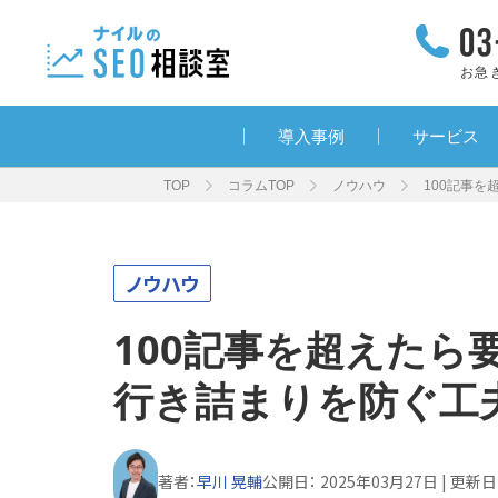
お急
導入事例
サービス
TOP
コラムTOP
ノウハウ
100記事
ノウハウ
100記事を超えた
行き詰まりを防ぐ工
著者：
早川 晃輔
公開日：
2025年03月27日
| 更新日