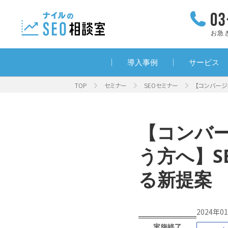
お急
導入事例
サービス
TOP
セミナー
SEOセミナー
【コンバージ
【コンバ
う方へ】S
る新提案
2024年0
実施終了