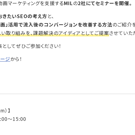
動画マーケティングを支援する
MIL
の
2社にてセミナーを開催。
おきたいSEOの考え方
と、
動画」活用で流入後のコンバージョンを改善する方法
のご紹介
しい取り組みを、課題解決のアイディアとしてご提案
させていた
集としてぜひご参加ください！
ページ
から！
m）】
00〜15:00