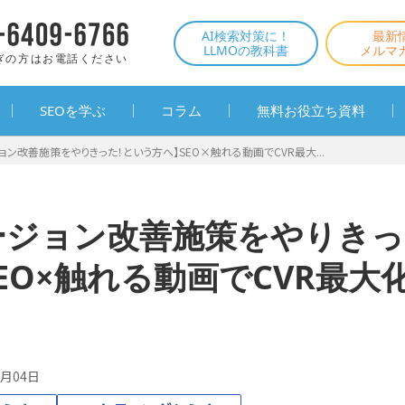
AI検索対策に！
最新
LLMOの教科書
メルマ
ぎの方はお電話ください
SEOを学ぶ
コラム
無料お役立ち資料
ョン改善施策をやりきった！という方へ】SEO×触れる動画でCVR最大...
ージョン改善施策をやりきっ
EO×触れる動画でCVR最大
1月04日