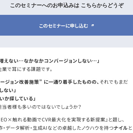
このセミナーへのお申込みは
こちらからどうぞ
このセミナーに申し込む
増えない…なかなかコンバージョンしない…」
企業で耳にする課題です。
バージョン改善施策” に一通り着手したものの、
それでもまだ
しない」
いか探している」
担当者様も多いのではないでしょうか？
SEO×触れる動画でCVR最大化を実現する新提案』と題し、
制作・データ解析・生成AIなどの卓越したノウハウを持つ
ナイル
と