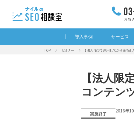
お急
導入事例
サービス
TOP
セミナー
【法人限定】運用してから後悔し
【法人限
コンテン
2016年1
実施終了