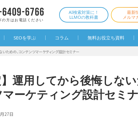
AI検索対策に！
最新
LLMOの教科書
メルマ
ぎの方はお電話ください
SEOを学ぶ
コラム
無料お役立ち資料
ないための、コンテンツマーケティング設計セミナー
定】運用してから後悔しない
ツマーケティング設計セミ
0月27日