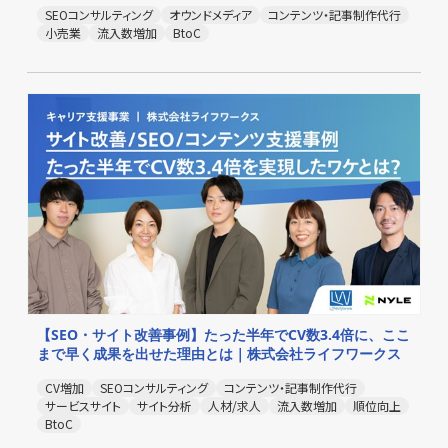
SEOコンサルティング
オウンドメディア
コンテンツ・記事制作代行
小売業
流入数増加
BtoC
【SEO・サイト改善事例】たった半年でCV数3.4倍に、ここ
まで早く成果を出せた理由とは｜株式会社ライフワークス
CV増加
SEOコンサルティング
コンテンツ・記事制作代行
サービスサイト
サイト分析
人材/求人
流入数増加
順位向上
BtoC