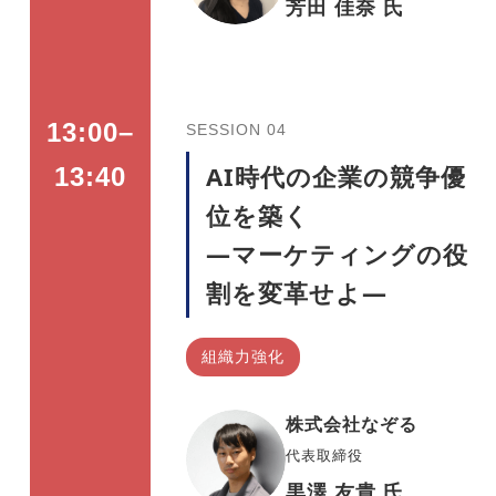
芳田 佳奈 氏
13:00–
SESSION 04
AI時代の企業の競争優
13:40
位を築く
―マーケティングの役
割を変革せよ―
組織力強化
株式会社なぞる
代表取締役
黒澤 友貴 氏