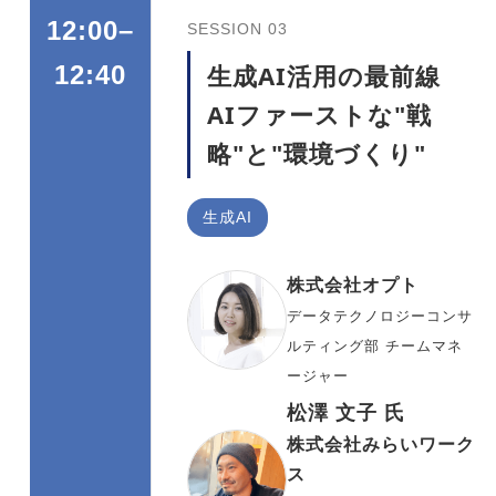
12:00–
SESSION 03
生成AI活用の最前線
12:40
AIファーストな"戦
略"と"環境づくり"
生成AI
株式会社オプト
データテクノロジーコンサ
ルティング部 チームマネ
ージャー
松澤 文子 氏
株式会社みらいワーク
ス