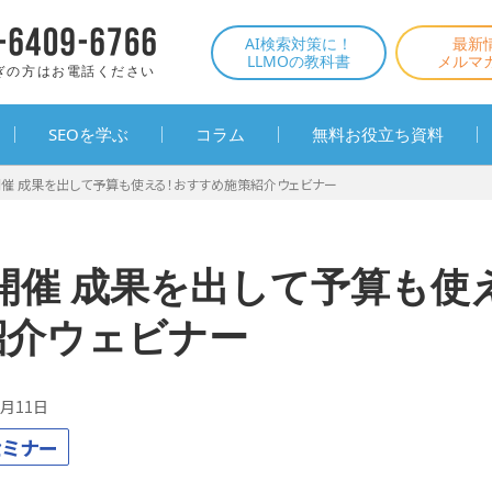
AI検索対策に！
最新
LLMOの教科書
メルマ
ぎの方はお電話ください
SEOを学ぶ
コラム
無料お役立ち資料
火)開催 成果を出して予算も使える！おすすめ施策紹介ウェビナー
(火)開催 成果を出して予算も
紹介ウェビナー
0月11日
セミナー