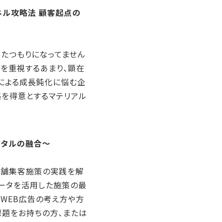
ァネル攻略法 顧客起点の
したつもりになってません
を重視するあまり、顕在
による成長鈍化に悩む企
略を得意とするマテリアル
デジタルの融合～
店舗集客施策の実践を解
データを活用した施策の最
のWEB広告の考え方や方
課題をお持ちの方、または