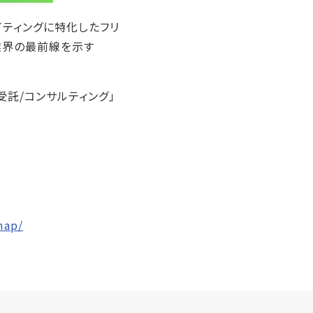
イティングに特化したフリ
業界の最前線を示す
「受託/コンサルティング」
。
map/