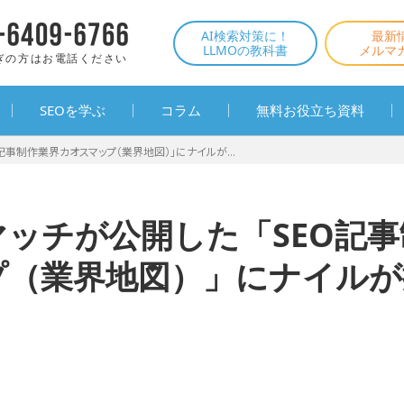
AI検索対策に！
最新
LLMOの教科書
メルマ
ぎの方はお電話ください
SEOを学ぶ
コラム
無料お役立ち資料
記事制作業界カオスマップ（業界地図）」にナイルが...
ッチが公開した「SEO記
プ（業界地図）」にナイルが