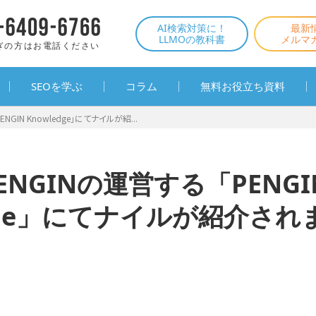
AI検索対策に！
最新
LLMOの教科書
メルマ
ぎの方はお電話ください
SEOを学ぶ
コラム
無料お役立ち資料
GIN Knowledge」にてナイルが紹...
NGINの運営する「PENGI
edge」にてナイルが紹介され