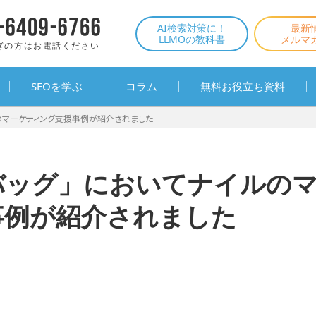
AI検索対策に！
最新
LLMOの教科書
メルマ
ぎの方はお電話ください
SEOを学ぶ
コラム
無料お役立ち資料
のマーケティング支援事例が紹介されました
バッグ」においてナイルの
事例が紹介されました