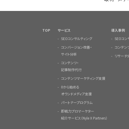
TOP
サービス
導入事例
SEOコンサルティング
SEOコ
コンバージョン改善・
コンテン
サイト分析
リサーチ
コンテンツ・
記事制作代行
コンテンツマーケティング支援
0から始める
オウンドメディア支援
パートナープログラム
即戦力プロマーケター
紹介サービス（Nyle X Partners）