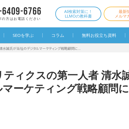
AI検索対策に！
最新
LLMOの教科書
メルマ
ぎの方はお電話ください
SEOを学ぶ
コラム
無料お役立ち資料
 清水誠氏が当社のデジタルマーケティング戦略顧問に...
リティクスの第一人者 清水
ルマーケティング戦略顧問に