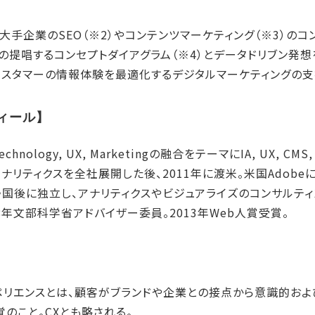
大手企業のSEO（※2）やコンテンツマーケティング（※3）のコ
の提唱するコンセプトダイアグラム（※4）とデータドリブン発
カスタマーの情報体験を最適化するデジタルマーケティングの支
ィール】
hnology, UX, Marketingの融合をテーマにIA, UX, C
リティクスを全社展開した後、2011年に渡米。米国AdobeにてA
帰国後に独立し、アナリティクスやビジュアライズのコンサルティ
8年文部科学省アドバイザー委員。2013年Web人賞受賞。
スペリエンスとは、顧客がブランドや企業との接点から意識的お
のこと。CXとも略される。