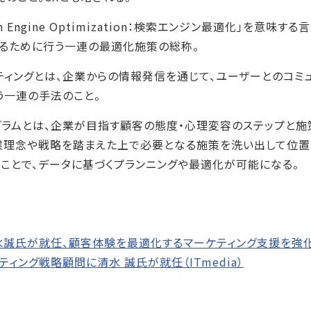
rch Engine Optimization：検索エンジン最適化」を意味
るために行う一連の最適化施策の総称。
ケティングとは、企業からの情報発信を通じて、ユーザーとのコミ
う一連の手法のこと。
アグラムとは、企業が目指す顧客の態度・心理変容のステップと
業理念や戦略を踏まえた上で必要となる施策を洗い出して位置
ことで、データに基づくプランニングや最適化が可能になる。
誠氏が就任、顧客体験を最適化するマーケティング支援を強化（W
ィング戦略顧問に清水 誠氏が就任（ITmedia）