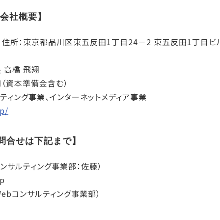
 会社概要】
 住所：東京都品川区東五反田1丁目24－2 東五反田1丁目ビル
 高橋 飛翔
65円（資本準備金含む）
ルティング事業、インターネットメディア事業
jp/
問合せは下記まで】
コンサルティング事業部：佐藤）
jp
60（Webコンサルティング事業部）