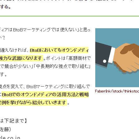
は下記まで】
佐藤）
le.co.jp