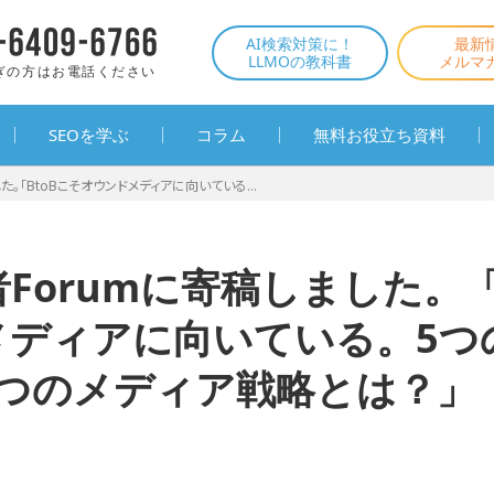
AI検索対策に！
最新
LLMOの教科書
メルマ
ぎの方はお電話ください
SEOを学ぶ
コラム
無料お役立ち資料
た。「BtoBこそオウンドメディアに向いている...
者Forumに寄稿しました。「
メディアに向いている。5つ
3つのメディア戦略とは？」