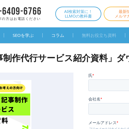
AI検索対策に！
最新
LLMOの教科書
メルマ
ぎの方はお電話ください
SEOを学ぶ
コラム
無料お役立ち資料
事制作代行サービス紹介資料」ダ